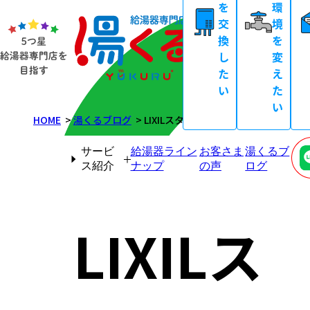
を
環
交
境
換
を
し
変
た
え
い
た
い
HOME
湯くるブログ
LIXILスタイルシェード・雨戸設置工事
サービ
給湯器ライン
お客さま
湯くるブ
ス紹介
ナップ
の声
ログ
LIXILス