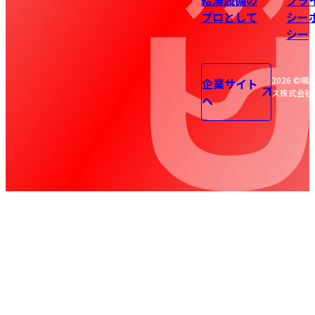
給湯設備の
プラ
プロとして
シー
シー
2026 ©鳴
企業サイト
ス株式会社
へ