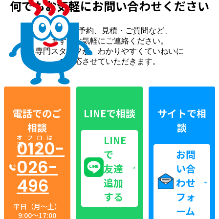
何でもお気軽に
お問い合わせください
来場のご予約、見積・ご質問など、
まずはお気軽にご連絡ください。
専門スタッフが、わかりやすくていねいに
ご対応させていただきます。
電話でのご
LINEで相談
サイトで相
相談
談
オフロは
LINE
0120-
湯くる
で
お問
026-
友達
い合
496
追加
わせ
する
フォ
平日（月〜土）
ーム
9:00〜17:00