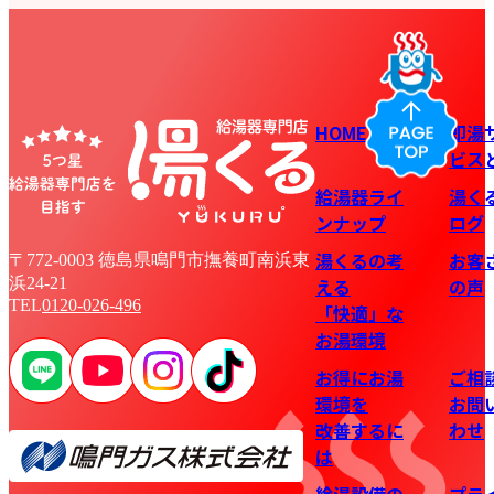
HOME
即湯
ビス
給湯器ライ
湯く
ンナップ
ログ
湯くるの考
お客
〒772-0003 徳島県鳴門市撫養町南浜東
浜24-21
える
の声
TEL
0120-026-496
「快適」な
お湯環境
お得にお湯
ご相
環境を
お問
改善するに
わせ
は