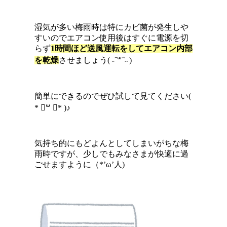
湿気が多い梅雨時は特にカビ菌が発生しや
すいのでエアコン使用後はすぐに電源を切
らず
1時間ほど送風運転をしてエアコン内部
を乾燥
させましょう( ˶ˆ꒳ˆ˵ )
簡単にできるのでぜひ試して見てください(
* ॑꒳ ॑* )♪
気持ち的にもどよんとしてしまいがちな梅
雨時ですが、少しでもみなさまが快適に過
ごせますように（*’ω’人)