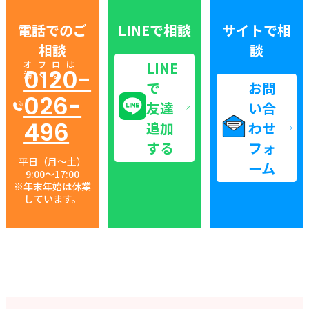
電話でのご
LINEで相談
サイトで相
相談
談
オフロは
LINE
0120-
湯くる
で
お問
026-
友達
い合
496
追加
わせ
する
フォ
平日（月〜土）
ーム
9:00〜17:00
※年末年始は休業
しています。