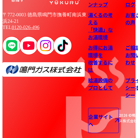
ンナップ
ログ
湯くるの考
お客
〒772-0003 徳島県鳴門市撫養町南浜東
浜24-21
える
の声
TEL
0120-026-496
「快適」な
お湯環境
お得にお湯
ご相
環境を
お問
改善するに
わせ
は
給湯設備の
プラ
プロとして
シー
シー
2026 ©鳴
企業サイト
ス株式会社
へ