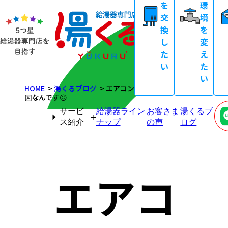
を
環
交
境
換
を
し
変
た
え
い
た
い
HOME
湯くるブログ
エアコンから嫌なニオイ…実は“あれ”
因なんです😖
サービ
給湯器ライン
お客さま
湯くるブ
ス紹介
ナップ
の声
ログ
エアコ