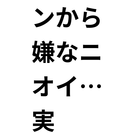
ンから
嫌なニ
オイ…
実