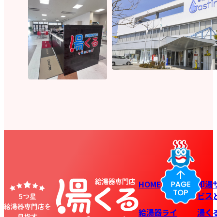
HOME
即湯
ビス
給湯器ライ
湯く